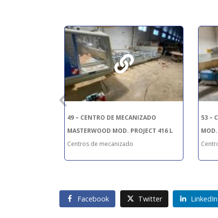
NIZADO
49 – CENTRO DE MECANIZADO
53 –
X KBT
MASTERWOOD MOD. PROJECT 416 L
MOD.
Centros de mecanizado
Centr
Facebook
Twitter
LinkedIn