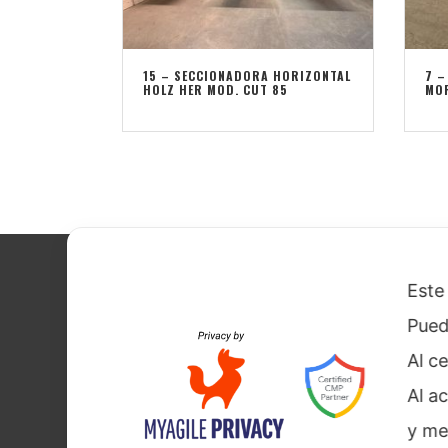
15 – SECCIONADORA HORIZONTAL
7 –
HOLZ HER MOD. CUT 85
MOR
Dati societar
Este 
Cookies
Pued
Informativa 
Al c
Al a
y me