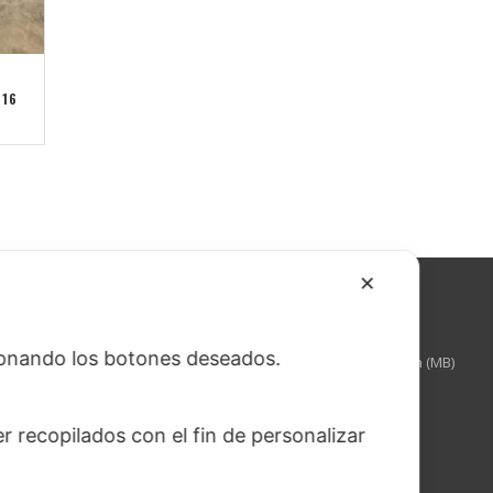
416
✕
RWBLID
sionando los botones deseados.
Via Torquato Tasso, 3 – 20825 – Barlassina (MB)
Italia
tel: +39 0362 525141
 recopilados con el fin de personalizar
fax: +39 0362 689103
e-mail: commerciale@rwblid.it
whatsapp: 3382278893