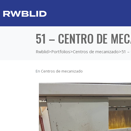
51 – CENTRO DE ME
Rwblid
>
Portfolios
>
Centros de mecanizado
>
51 
En
Centros de mecanizado