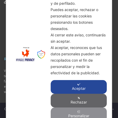
Informativa Privacy
y de perfilado.
Puedes aceptar, rechazar o
personalizar las cookies
presionando los botones
deseados.
Al cerrar este aviso, continuarás
sin aceptar.
Al aceptar, reconoces que tus
datos personales pueden ser
RWBLID
recopilados con el fin de
personalizar y medir la
Via Torquato Tasso, 3 – 20825 – Barlassina (MB) Italia
efectividad de la publicidad.
tel: +39 0362 525141
fax: +39 0362 689103
e-mail: commerciale@rwblid.it
Aceptar
whatsapp: 3382278893
Rechazar
Copyright RWBLID – Tutti i diritti sono riservati | P.Iva IT 03288700960 –
Sviluppato da
ENVI
Personalizar