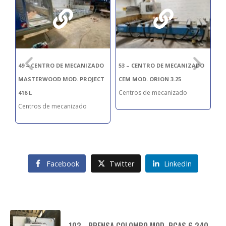
O
49 – CENTRO DE MECANIZADO
53 – CENTRO DE MECANIZADO
63
MASTERWOOD MOD. PROJECT
CEM MOD. ORION 3.25
M
Centros de mecanizado
Ce
416 L
Centros de mecanizado
Facebook
Twitter
LinkedIn
103 - PRENSA COLOMBO MOD. PCAS 6 240