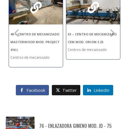
O
49 – CENTRO DE MECANIZADO
53 – CENTRO DE MECANIZADO
63
MASTERWOOD MOD. PROJECT
CEM MOD. ORION 3.25
M
Centros de mecanizado
Ce
416 L
Centros de mecanizado
Facebook
Twitter
LinkedIn
76 - ENLAZADORA GIMENO MOD. JD - 75