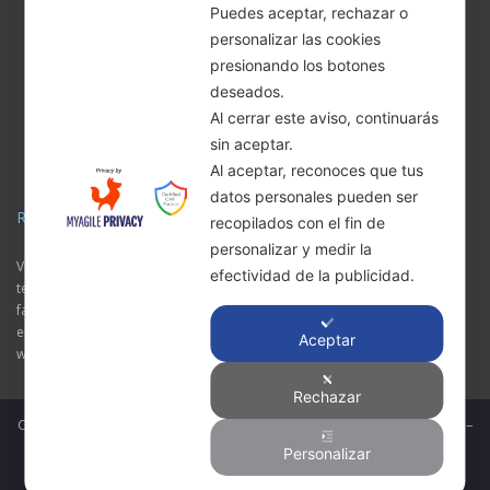
Puedes aceptar, rechazar o
personalizar las cookies
presionando los botones
deseados.
Al cerrar este aviso, continuarás
sin aceptar.
Al aceptar, reconoces que tus
datos personales pueden ser
RWBLID
recopilados con el fin de
personalizar y medir la
Via Torquato Tasso, 3 – 20825 – Barlassina (MB) Italia
efectividad de la publicidad.
tel: +39 0362 525141
fax: +39 0362 689103
e-mail: commerciale@rwblid.it
Aceptar
whatsapp: 3382278893
Rechazar
Copyright RWBLID – Tutti i diritti sono riservati | P.Iva IT 03288700960 –
Sviluppato da
ENVI
Personalizar