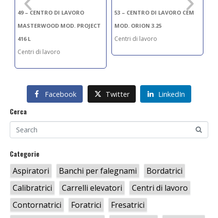
49 – CENTRO DI LAVORO
53 – CENTRO DI LAVORO CEM
63
MASTERWOOD MOD. PROJECT
MOD. ORION 3.25
M
Centri di lavoro
Ce
416 L
Centri di lavoro
Facebook
Twitter
LinkedIn
Cerca
Categorie
Aspiratori
Banchi per falegnami
Bordatrici
Calibratrici
Carrelli elevatori
Centri di lavoro
Contornatrici
Foratrici
Fresatrici