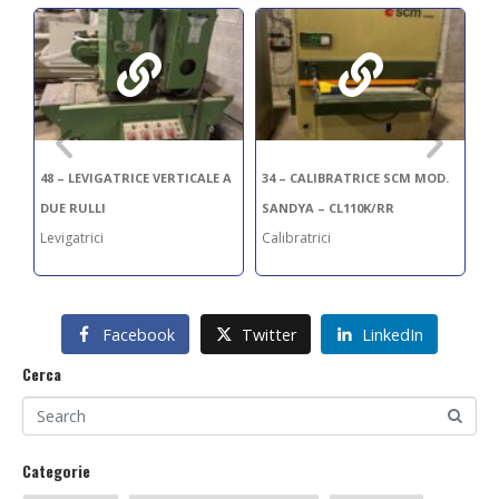
 A
48 – LEVIGATRICE VERTICALE A
34 – CALIBRATRICE SCM MOD.
28
DUE RULLI
SANDYA – CL110K/RR
SA
Levigatrici
Calibratrici
Ca
Facebook
Twitter
LinkedIn
Cerca
Categorie