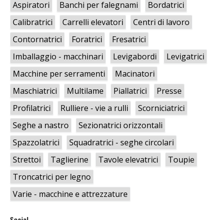
Aspiratori
Banchi per falegnami
Bordatrici
Calibratrici
Carrelli elevatori
Centri di lavoro
Contornatrici
Foratrici
Fresatrici
Imballaggio - macchinari
Levigabordi
Levigatrici
Macchine per serramenti
Macinatori
Maschiatrici
Multilame
Piallatrici
Presse
Profilatrici
Rulliere - vie a rulli
Scorniciatrici
Seghe a nastro
Sezionatrici orizzontali
Spazzolatrici
Squadratrici - seghe circolari
Strettoi
Taglierine
Tavole elevatrici
Toupie
Troncatrici per legno
Varie - macchine e attrezzature
Social