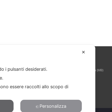
✕
RWBLID
o i pulsanti desiderati.
Via Torquato Tasso, 3 – 20825 – Barlassina (MB)
Italia
re.
tel: +39 0362 525141
ono essere raccolti allo scopo di
fax: +39 0362 689103
e-mail: commerciale@rwblid.it
whatsapp: 3382278893
Personalizza