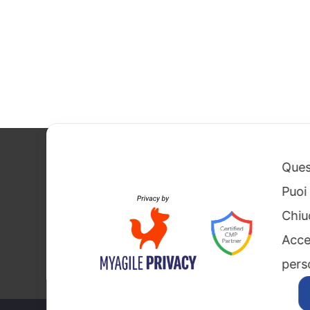
Dati societar
Quest
Cookies
Puoi
Informativa 
Chiu
Acce
perso